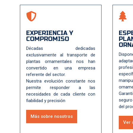


EXPERIENCIA Y
ESP
COMPROMISO
PLA
ORN
Décadas dedicadas
Dispon
exclusivamente al transporte de
adap
plantas ornamentales nos han
prof
convertido en una empresa
espe
referente del sector.
mani
Nuestra evolución constante nos
orname
permite responder a las
Garan
necesidades de cada cliente con
seguro
fiabilidad y precisión
del pro
Más sobre nosotros
Ver 