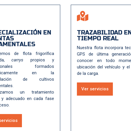

ECIALIZACIÓN EN
TRAZABILIDAD E
NTAS
TIEMPO REAL
AMENTALES
Nuestra flota incorpora te
emos de flota frigorífica
GPS de última generaci
tada,
carrys
propios y
conocer en todo mome
esionales formados
ubicación del vehículo y e
cíficamente en la
de la carga.
pulación de cultivos
ntales.
Ver servicios
tizamos un tratamiento
 y adecuado en cada fase
ceso.
servicios